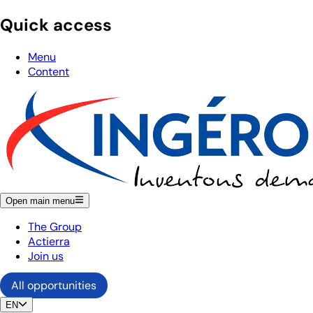
Quick access
Menu
Content
Open main menu
The Group
Actierra
Join us
All opportunities
EN