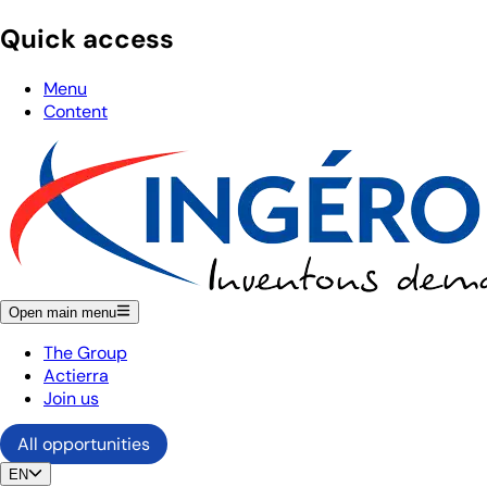
Quick access
Menu
Content
Open main menu
The Group
Actierra
Join us
All opportunities
EN