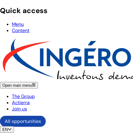
Quick access
Menu
Content
Open main menu
The Group
Actierra
Join us
All opportunities
EN