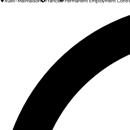
Rueil-Malmaison
France
Permanent Employment Contr