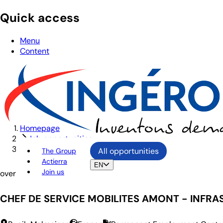
Quick access
Menu
Content
Homepage
Job opportunities
CHEF DE SERVICE MOBILITES AMONT - INFRASTRUC
All opportunities
The Group
Actierra
EN
Join us
overview
CHEF DE SERVICE MOBILITES AMONT - INFR