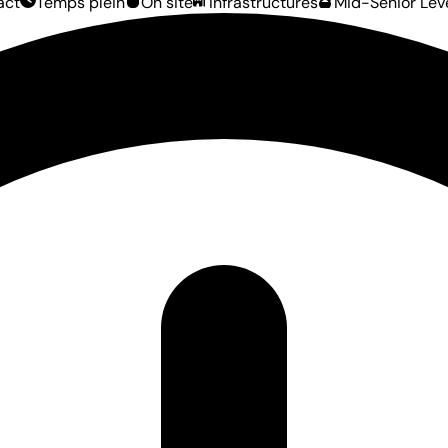
act
Temps plein
On site
Infrastructures
Mid-Senior Lev