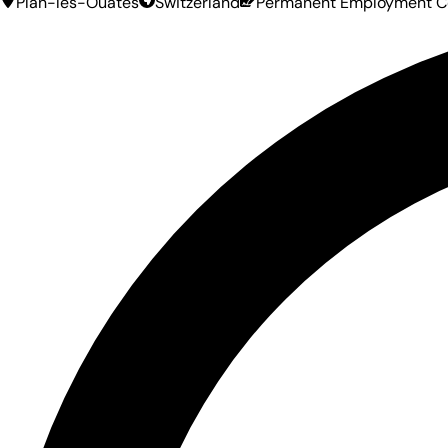
Plan-les-Ouates
Switzerland
Permanent Employment C