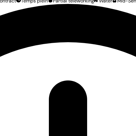
ontract
Temps plein
Partial teleworking
Water
Mid-Seni