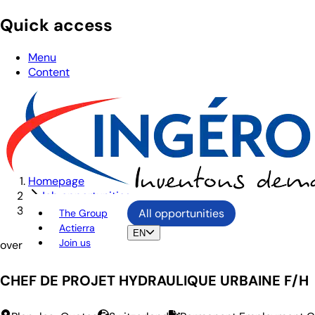
Quick access
Menu
Content
Homepage
Job opportunities
CHEF DE PROJET HYDRAULIQUE URBAINE F/H
All opportunities
The Group
Actierra
EN
Join us
overview
CHEF DE PROJET HYDRAULIQUE URBAINE F/H