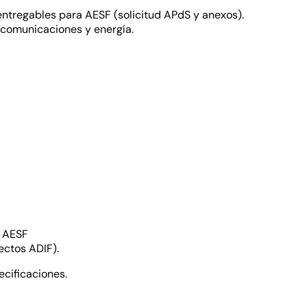
entregables para AESF (solicitud APdS y anexos).
elecomunicaciones y energía.
e AESF
ectos ADIF).
ecificaciones.