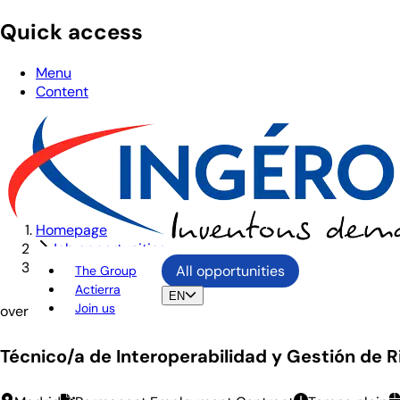
Quick access
Menu
Content
Homepage
Job opportunities
Técnico/a de Interoperabilidad y Gestión de Riesgo
All opportunities
The Group
Actierra
EN
Join us
overview
Técnico/a de Interoperabilidad y Gestión de