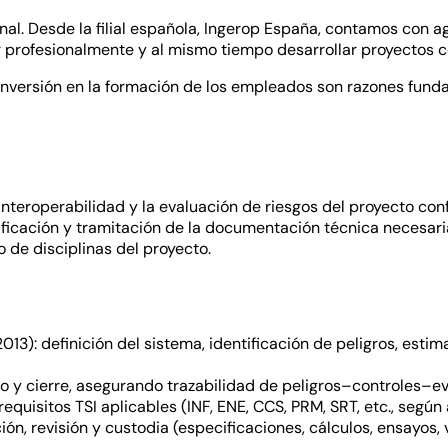
al. Desde la filial española, Ingerop España, contamos con a
r profesionalmente y al mismo tiempo desarrollar proyectos c
 inversión en la formación de los empleados son razones fund
interoperabilidad y la evaluación de riesgos del proyecto c
erificación y tramitación de la documentación técnica necesari
o de disciplinas del proyecto.
13): definición del sistema, identificación de peligros, estim
nto y cierre, asegurando trazabilidad de peligros–controles–ev
requisitos TSI aplicables (INF, ENE, CCS, PRM, SRT, etc., segú
ón, revisión y custodia (especificaciones, cálculos, ensayos, 