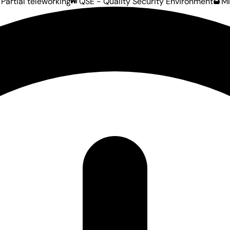
Partial teleworking
QSE - Quality Security Environment
Mi