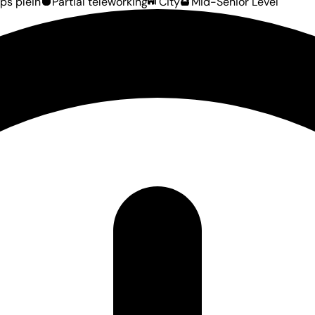
ps plein
Partial teleworking
City
Mid-Senior Level