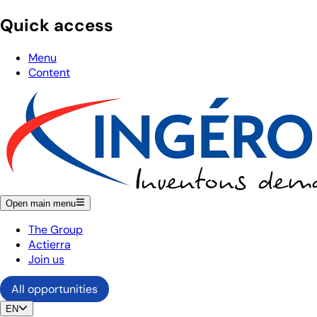
Quick access
Menu
Content
Open main menu
The Group
Actierra
Join us
All opportunities
EN