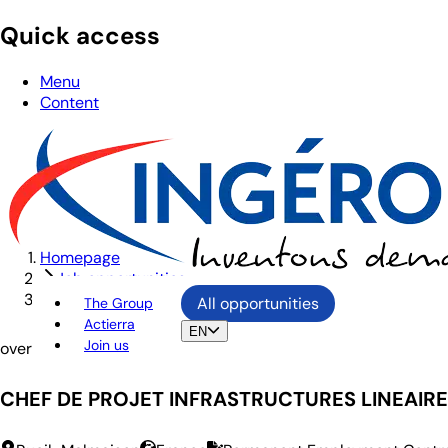
Quick access
Menu
Content
Homepage
Job opportunities
CHEF DE PROJET INFRASTRUCTURES LINEAIRES F/H
All opportunities
The Group
Actierra
EN
Join us
overview
CHEF DE PROJET INFRASTRUCTURES LINEAIRE