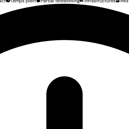
act
Temps plein
Partial teleworking
Infrastructures
Mid