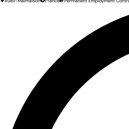
Rueil-Malmaison
France
Permanent Employment Contr